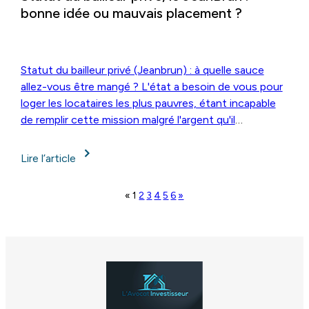
bonne idée ou mauvais placement ?
Statut du bailleur privé (Jeanbrun) : à quelle sauce
allez-vous être mangé ? L'état a besoin de vous pour
loger les locataires les plus pauvres, étant incapable
de remplir cette mission malgré l'argent qu'il
ponctionne à tous les niveaux.
Lire l’article
«
1
2
3
4
5
6
»