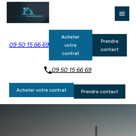
Panneau de gestion des cookies
menu
Acheter
Prendre
09 50 15 66 69
votre
contact
contrat
09 50 15 66 69
Acheter votre contrat
Prendre contact