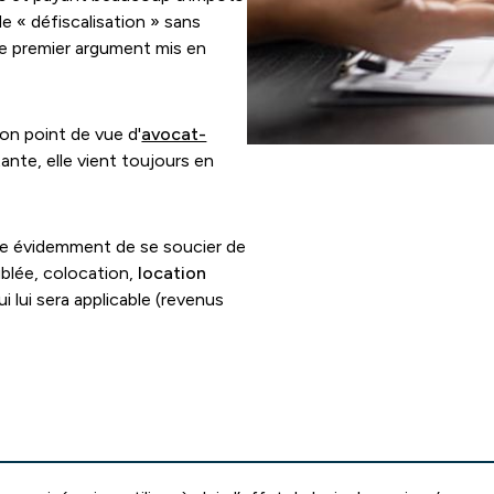
e « défiscalisation » sans
t le premier argument mis en
on point de vue d'
avocat-
rtante, elle vient toujours en
orte évidemment de se soucier de
ublée, colocation,
location
i lui sera applicable (revenus