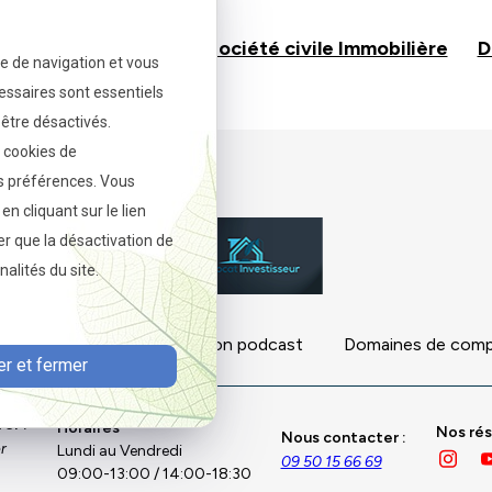
tissements locatifs
Société civile Immobilière
D
ce de navigation et vous
essaires sont essentiels
être désactivés.
s cookies de
s préférences. Vous
 cliquant sur le lien
ter que la désactivation de
alités du site.
tarifs
Contrats
Mon podcast
Domaines de com
r et fermer
er :
Horaires
Nos rés
Nous contacter :
er
Lundi au Vendredi
09 50 15 66 69
09:00-13:00 / 14:00-18:30