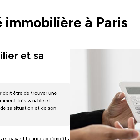
é immobilière à Paris
lier et sa
r
doit être de trouver une
demment très variable et
 de sa situation et de son
és et payant beaucoup d’impôts