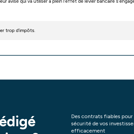
sseur avisé qui va utiliser à plein l’effet de levier bancaire s’eng
er trop d’impôts.
rédigé
Des contrats fiables pour 
sécurité de vos investiss
efficacement