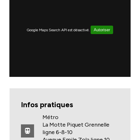
Autoriser
Google Maps Search API est désactivé.
Infos pratiques
Métro
La Motte Piquet Grennelle
directions_subway
ligne 6-8-10
Avenue Emile Zola ligne 10