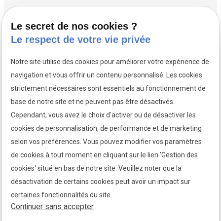
Le secret de nos cookies ?
Nous retrouver :
Le respect de votre vie privée
13 rue Letellier
75015 PARIS
Notre site utilise des cookies pour améliorer votre expérience de
Horaires
navigation et vous offrir un contenu personnalisé. Les cookies
Lundi au Vendredi
strictement nécessaires sont essentiels au fonctionnement de
09:00-13:00 / 14:00-18:30
Nous contacter :
base de notre site et ne peuvent pas être désactivés.
09 50 15 66 69
Cependant, vous avez le choix d'activer ou de désactiver les
Nos réseaux sociaux
cookies de personnalisation, de performance et de marketing
selon vos préférences. Vous pouvez modifier vos paramètres
de cookies à tout moment en cliquant sur le lien 'Gestion des
cookies' situé en bas de notre site. Veuillez noter que la
désactivation de certains cookies peut avoir un impact sur
Mentions
Politique de
Plan du
Gestion
certaines fonctionnalités du site.
légales
confidentialité
site
des
Continuer sans accepter
cookies