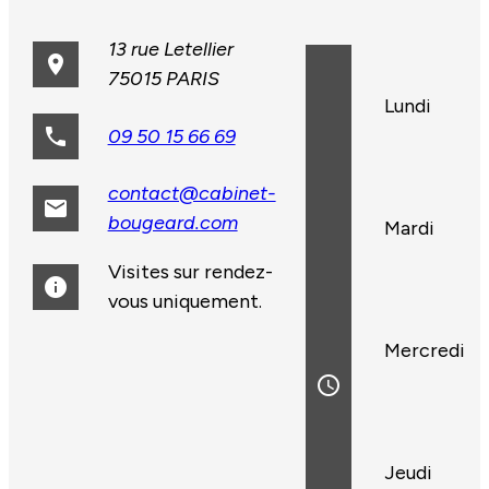
13 rue Letellier
place
75015 PARIS
Lundi
phone
09 50 15 66 69
contact@cabinet-
email
bougeard.com
Mardi
Visites sur rendez-
info
vous uniquement.
Mercredi
access_time
Jeudi